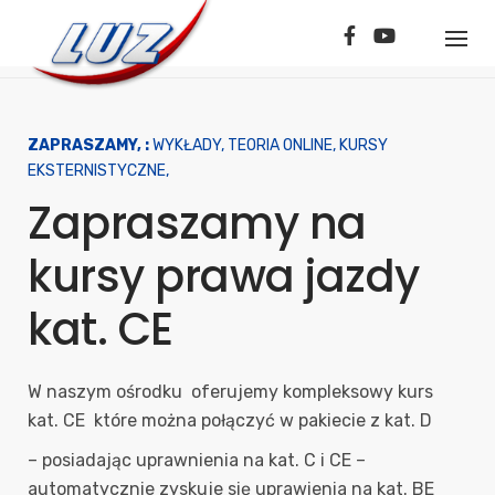
Skip
to
content
ZAPRASZAMY, :
WYKŁADY, TEORIA ONLINE, KURSY
EKSTERNISTYCZNE,
Zapraszamy na
kursy prawa jazdy
kat. CE
W naszym ośrodku oferujemy kompleksowy kurs
kat. CE które można połączyć w pakiecie z kat. D
– posiadając uprawnienia na kat. C i CE –
automatycznie zyskuje się uprawienia na kat. BE