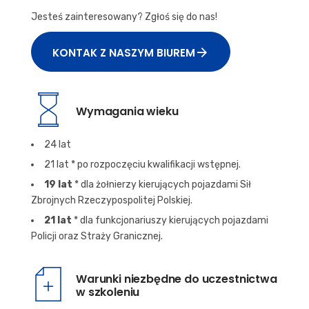
Jesteś zainteresowany? Zgłoś się do nas!
KONTAK Z NASZYM BIUREM
Wymagania wieku
24 lat
21 lat * po rozpoczęciu kwalifikacji wstępnej.
19 lat
* dla żołnierzy kierujących pojazdami Sił
Zbrojnych Rzeczypospolitej Polskiej.
21 lat
* dla funkcjonariuszy kierujących pojazdami
Policji oraz Straży Granicznej.
Warunki niezbędne do uczestnictwa
w szkoleniu