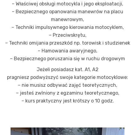
– Właściwej obsługi motocykla i jego eksploatacji,
tego, jak
strona jest
– Bezpiecznego opanowania manewrów na placu
używana.
manewrowym,
– Techniki impulsywnego kierowania motocyklem,
– Przeciwskrętu,
Doświadczenie
– Techniki omijania przeszkód np. torowisk i studzienek
Aby nasza
strona
– Hamowania awaryjnego,
internetowa
– Bezpiecznego poruszania się w ruchu drogowym
działała jak
najlepiej podczas
Jeżeli posiadasz kat. A1, A2
twojego
pragniesz podwyższyć swoje kategorie motocyklowe:
przejścia na nią.
Jeśli odrzucisz
– nie musisz odbywać zajęć teoretycznych,
te pliki cookie,
– jesteś zwlniony z egzaminu teoretycznego,
niektóre funkcje
znikną ze strony
– kurs praktyczny jest krótszy o 10 godz.
internetowej.
Marketing
Udostępniając