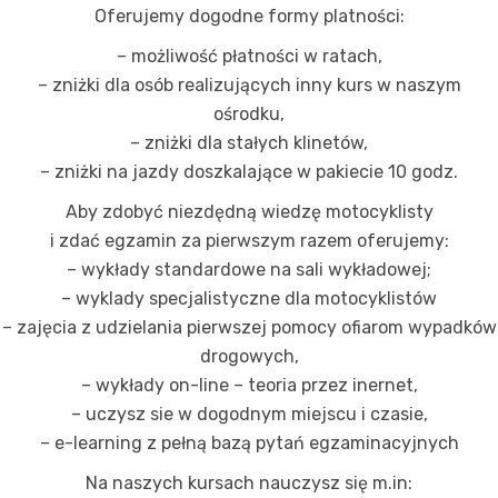
Oferujemy dogodne formy platności:
– możliwość płatności w ratach,
– zniżki dla osób realizujących inny kurs w naszym
Konieczne
ośrodku,
Te pliki cookie
– zniżki dla stałych klinetów,
nie są
opcjonalne. Są
– zniżki na jazdy doszkalające w pakiecie 10 godz.
one potrzebne
do
Aby zdobyć niezdędną wiedzę motocyklisty
funkcjonowania
i zdać egzamin za pierwszym razem oferujemy:
strony
– wykłady standardowe na sali wykładowej;
internetowej.
– wyklady specjalistyczne dla motocyklistów
– zajęcia z udzielania pierwszej pomocy ofiarom wypadków
Statystyka
drogowych,
Abyśmy mogli
– wykłady on-line – teoria przez inernet,
poprawić
funkcjonalność
– uczysz sie w dogodnym miejscu i czasie,
i strukturę
– e-learning z pełną bazą pytań egzaminacyjnych
strony
internetowej,
Na naszych kursach nauczysz się m.in:
na podstawie