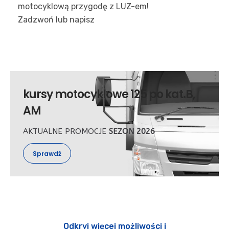
motocyklową przygodę z LUZ-em!
Zadzwoń lub napisz
kursy motocyklowe 125
po kat.B,
AM
AKTUALNE PROMOCJE
SEZON 2026
Sprawdź
Odkryj więcej możliwości i