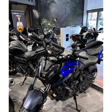
swoje
zainteresowania i
zachowania
podczas
odwiedzania naszej
strony, zwiększasz
szansę na
zobaczenie
spersonalizowanych
treści i ofert.
View Fullscreen